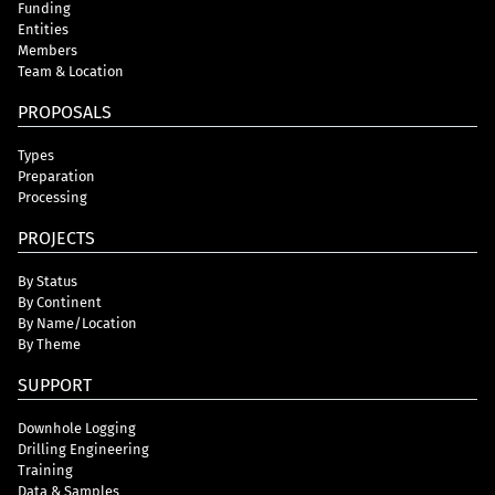
Funding
Entities
Members
Team & Location
PROPOSALS
Types
Preparation
Processing
PROJECTS
By Status
By Continent
By Name/Location
By Theme
SUPPORT
Downhole Logging
Drilling Engineering
Training
Data & Samples